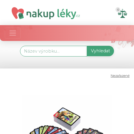
0
Vyhledat
Nezařazené