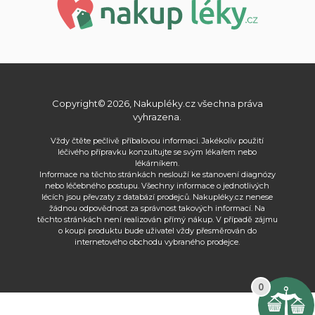
Copyright© 2026, Nakupléky.cz všechna práva
vyhrazena.
Vždy čtěte pečlivě příbalovou informaci. Jakékoliv použití
léčivého přípravku konzultujte se svým lékařem nebo
lékárníkem.
Informace na těchto stránkách neslouží ke stanovení diagnózy
nebo léčebného postupu. Všechny informace o jednotlivých
lécích jsou převzaty z databází prodejců. Nakupléky.cz nenese
žádnou odpovědnost za správnost takových informací. Na
těchto stránkách není realizován přímý nákup. V případě zájmu
o koupi produktu bude uživatel vždy přesměrován do
internetového obchodu vybraného prodejce.
0