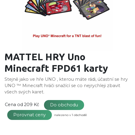
MATTEL HRY Uno
Minecraft FPD61 karty
Stejně jako ve hře UNO , kterou máte rádi, účastní se hry
UNO ™ Minecraft hráči snažící se co nejrychleji zbavit
všech svých karet.
Cena od
209 Kč
Do obchodu
Porovnat ceny
nalezeno v 1 obchodě