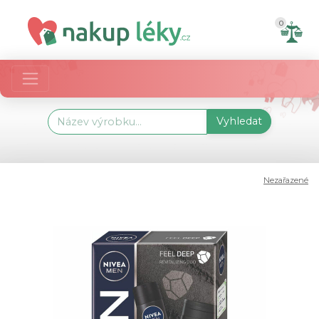
0
Vyhledat
Nezařazené