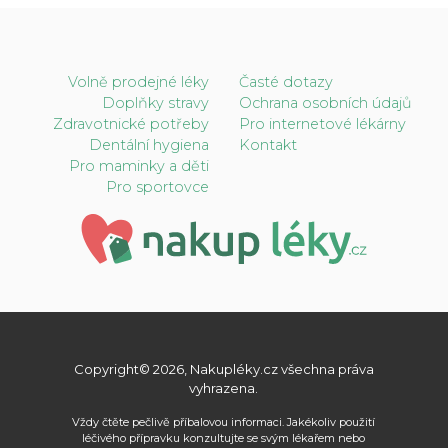
Volně prodejné léky
Časté dotazy
Doplňky stravy
Ochrana osobních údajů
Zdravotnické potřeby
Pro internetové lékárny
Dentální hygiena
Kontakt
Pro maminky a děti
Pro sportovce
Copyright© 2026, Nakupléky.cz všechna práva
vyhrazena.
Vždy čtěte pečlivě příbalovou informaci. Jakékoliv použití
léčivého přípravku konzultujte se svým lékařem nebo