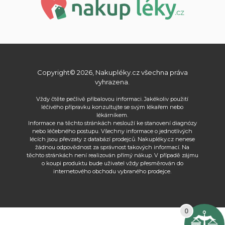
Copyright© 2026, Nakupléky.cz všechna práva
vyhrazena.
Vždy čtěte pečlivě příbalovou informaci. Jakékoliv použití
léčivého přípravku konzultujte se svým lékařem nebo
lékárníkem.
Informace na těchto stránkách neslouží ke stanovení diagnózy
nebo léčebného postupu. Všechny informace o jednotlivých
lécích jsou převzaty z databází prodejců. Nakupléky.cz nenese
žádnou odpovědnost za správnost takových informací. Na
těchto stránkách není realizován přímý nákup. V případě zájmu
o koupi produktu bude uživatel vždy přesměrován do
internetového obchodu vybraného prodejce.
0