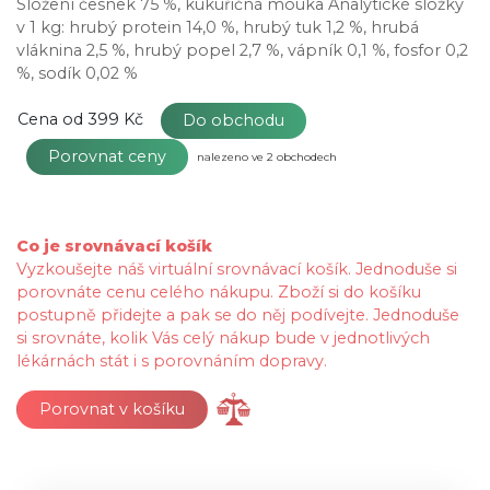
Složení česnek 75 %, kukuřičná mouka Analytické složky
v 1 kg: hrubý protein 14,0 %, hrubý tuk 1,2 %, hrubá
vláknina 2,5 %, hrubý popel 2,7 %, vápník 0,1 %, fosfor 0,2
%, sodík 0,02 %
Cena od
399 Kč
Do obchodu
Porovnat ceny
nalezeno ve 2 obchodech
Co je srovnávací košík
Vyzkoušejte náš virtuální srovnávací košík. Jednoduše si
porovnáte cenu celého nákupu. Zboží si do košíku
postupně přidejte a pak se do něj podívejte. Jednoduše
si srovnáte, kolik Vás celý nákup bude v jednotlivých
lékárnách stát i s porovnáním dopravy.
Porovnat v košíku