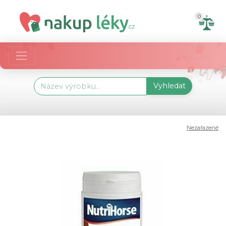
0
Vyhledat
Nezařazené