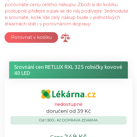
porovnáte cenu celého nákupu. Zboží si do košíku
postupně přidejte a pak se do něj podívejte. Jednoduše
si srovnáte, kolik Vás celý nákup bude v jednotlivých
lékárnách stát i s porovnáním dopravy.
Porovnat v košíku
Srovnání cen RETLUX RXL 325 rolničky kovové
40 LED
nedostupné
doručení od 39 Kč
Od 1 500,- Kč DOPRAVA ZDARMA.
249 Kč