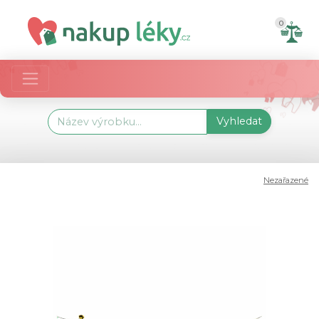
0
Vyhledat
Nezařazené