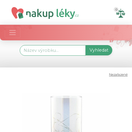
0
Vyhledat
Nezařazené