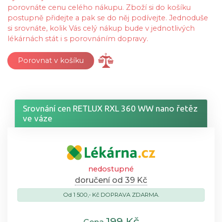
porovnáte cenu celého nákupu. Zboží si do košíku
postupně přidejte a pak se do něj podívejte. Jednoduše
si srovnáte, kolik Vás celý nákup bude v jednotlivých
lékárnách stát i s porovnáním dopravy.
Porovnat v košíku
Srovnání cen RETLUX RXL 360 WW nano řetěz
ve váze
nedostupné
doručení od 39 Kč
Od 1 500,- Kč DOPRAVA ZDARMA.
199 Kč