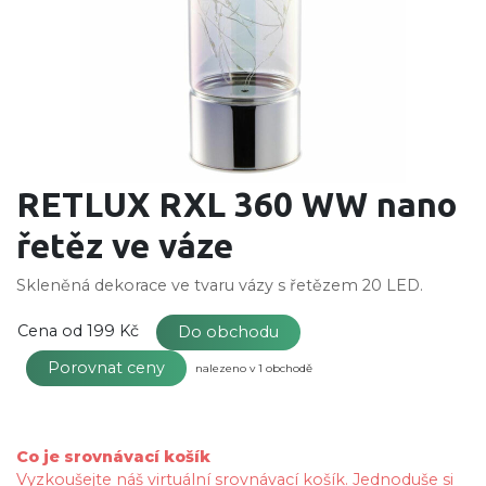
RETLUX RXL 360 WW nano
řetěz ve váze
Skleněná dekorace ve tvaru vázy s řetězem 20 LED.
Cena od
199 Kč
Do obchodu
Porovnat ceny
nalezeno v 1 obchodě
Co je srovnávací košík
Vyzkoušejte náš virtuální srovnávací košík. Jednoduše si