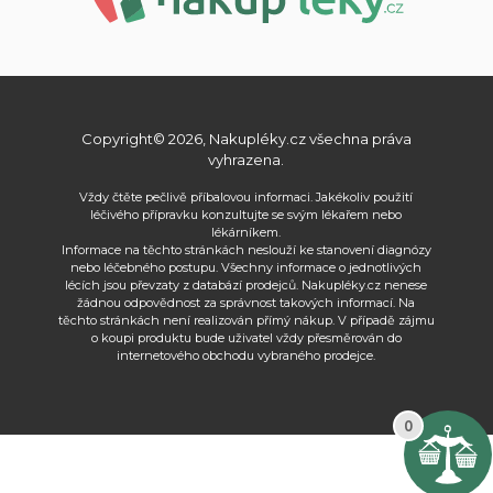
Copyright© 2026, Nakupléky.cz všechna práva
vyhrazena.
Vždy čtěte pečlivě příbalovou informaci. Jakékoliv použití
léčivého přípravku konzultujte se svým lékařem nebo
lékárníkem.
Informace na těchto stránkách neslouží ke stanovení diagnózy
nebo léčebného postupu. Všechny informace o jednotlivých
lécích jsou převzaty z databází prodejců. Nakupléky.cz nenese
žádnou odpovědnost za správnost takových informací. Na
těchto stránkách není realizován přímý nákup. V případě zájmu
o koupi produktu bude uživatel vždy přesměrován do
internetového obchodu vybraného prodejce.
0