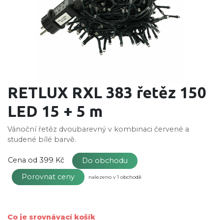
RETLUX RXL 383 řetěz 150
LED 15 + 5 m
Vánoční řetěz dvoubarevný v kombinaci červené a
studené bílé barvě.
Cena od
399 Kč
Do obchodu
Porovnat ceny
nalezeno v 1 obchodě
Co je srovnávací košík