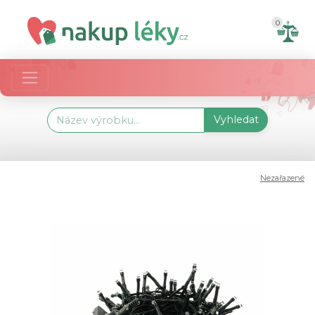
0
Vyhledat
Nezařazené