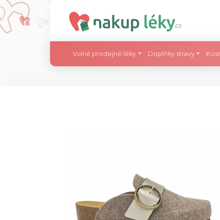
Volně prodejné léky
Doplňky stravy
Kos