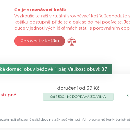
Co je srovnávací košík
Vyzkoušejte náš virtuální srovnávací košík. Jednoduše
košíku postupně přidejte a pak se do něj podívejte. Je
bude v jednotlivých lékárnách stát i s porovnáním dop
Porovnat v košíku
á domácí obuv béžové 1 pár, Velikost obuvi: 37
doručení od 39 Kč
ostupné
Od 1 500,- Kč DOPRAVA ZDARMA.
ezahrnují případné další slevy na základě věrnostních programů konkrétních o