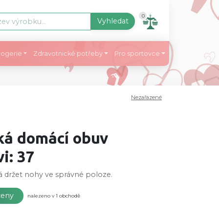
0
Vyhledat
ogerie
Zdravotnické potřeby
Pro sportovce
Nezařazené
ká domácí obuv
i: 37
 držet nohy ve správné poloze.
ceny
nalezeno v 1 obchodě