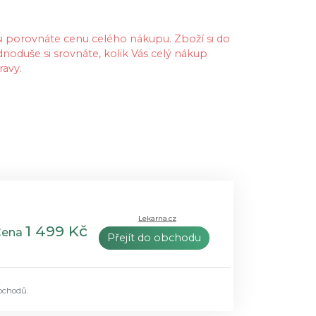
 si porovnáte cenu celého nákupu. Zboží si do
dnoduše si srovnáte, kolik Vás celý nákup
ravy.
Lekarna.cz
1 499 Kč
Cena
Přejít do obchodu
bchodů.