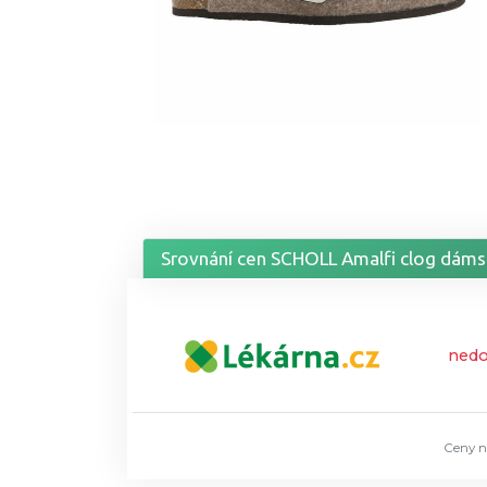
Srovnání cen SCHOLL Amalfi clog dámsk
ned
Ceny n