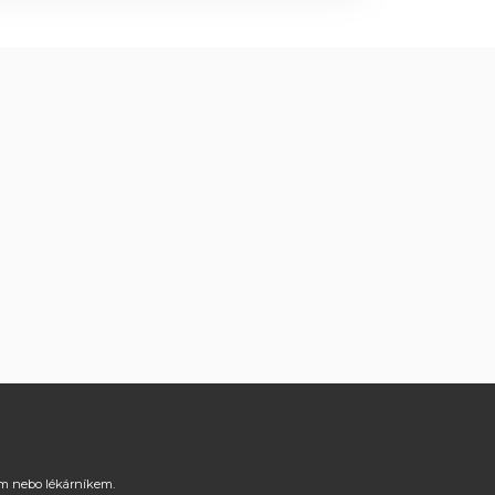
řem nebo lékárníkem.