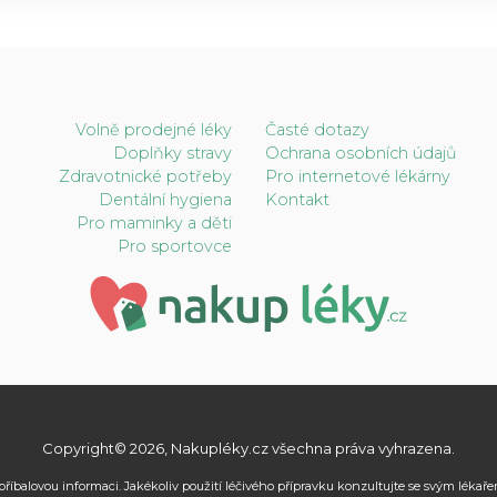
Volně prodejné léky
Časté dotazy
Doplňky stravy
Ochrana osobních údajů
Zdravotnické potřeby
Pro internetové lékárny
Dentální hygiena
Kontakt
Pro maminky a děti
Pro sportovce
Copyright© 2026, Nakupléky.cz všechna práva vyhrazena.
příbalovou informaci. Jakékoliv použití léčivého přípravku konzultujte se svým léka