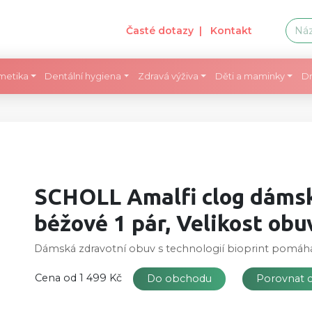
Časté dotazy
| Kontakt
metika
Dentální hygiena
Zdravá výživa
Děti a maminky
Dr
SCHOLL Amalfi clog dáms
béžové 1 pár, Velikost obuv
Dámská zdravotní obuv s technologií bioprint pomáhá
Cena od
1 499 Kč
Do obchodu
Porovnat 