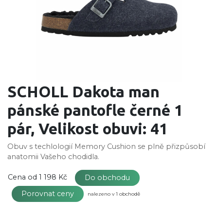
SCHOLL Dakota man
pánské pantofle černé 1
pár, Velikost obuvi: 41
Obuv s techlologií Memory Cushion se plně přizpůsobí
anatomii Vašeho chodidla.
Cena od
1 198 Kč
Do obchodu
Porovnat ceny
nalezeno v 1 obchodě