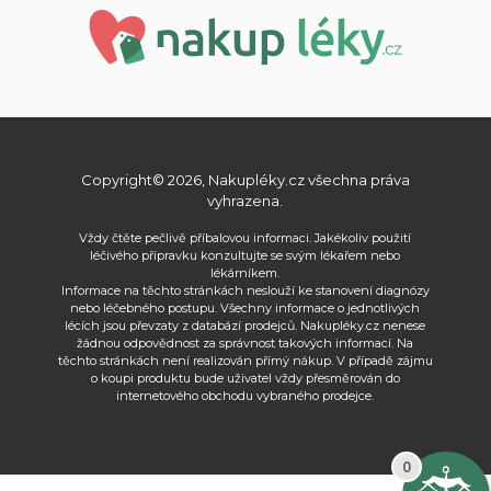
Copyright© 2026, Nakupléky.cz všechna práva
vyhrazena.
Vždy čtěte pečlivě příbalovou informaci. Jakékoliv použití
léčivého přípravku konzultujte se svým lékařem nebo
lékárníkem.
Informace na těchto stránkách neslouží ke stanovení diagnózy
nebo léčebného postupu. Všechny informace o jednotlivých
lécích jsou převzaty z databází prodejců. Nakupléky.cz nenese
žádnou odpovědnost za správnost takových informací. Na
těchto stránkách není realizován přímý nákup. V případě zájmu
o koupi produktu bude uživatel vždy přesměrován do
internetového obchodu vybraného prodejce.
0