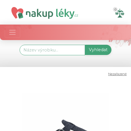
0
Vyhledat
Nezařazené