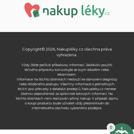
Copyright© 2026, Nakupléky.cz všechna práva
vyhrazena.
Vždy čtěte pečlivě příbalovou informaci. Jakékoliv použití
léčivého přípravku konzultujte se svým lékařem nebo
lékárníkem.
Informace na těchto stránkách neslouží ke stanovení diagnózy
nebo léčebného postupu. Všechny informace o jednotlivých
lécích jsou převzaty z databází prodejců. Nakupléky.cz nenese
žádnou odpovědnost za správnost takových informací. Na
těchto stránkách není realizován přímý nákup. V případě zájmu
o koupi produktu bude uživatel vždy přesměrován do
internetového obchodu vybraného prodejce.
0