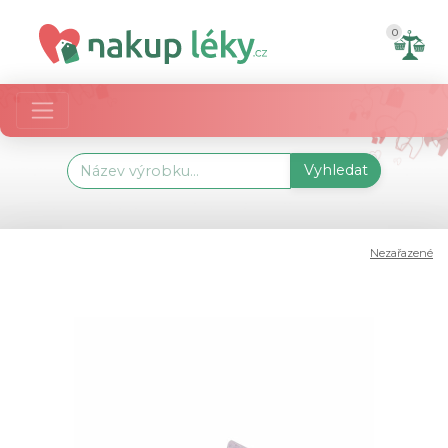
0
Vyhledat
Nezařazené