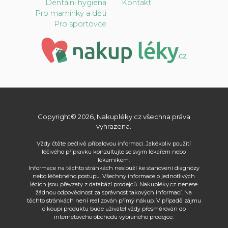
Dentální hygiena
Kontakt
Pro maminky a děti
Pro sportovce
Copyright© 2026, Nakupléky.cz všechna práva
vyhrazena.
Vždy čtěte pečlivě příbalovou informaci. Jakékoliv použití
léčivého přípravku konzultujte se svým lékařem nebo
lékárníkem.
Informace na těchto stránkách neslouží ke stanovení diagnózy
nebo léčebného postupu. Všechny informace o jednotlivých
lécích jsou převzaty z databází prodejců. Nakupléky.cz nenese
žádnou odpovědnost za správnost takových informací. Na
těchto stránkách není realizován přímý nákup. V případě zájmu
o koupi produktu bude uživatel vždy přesměrován do
internetového obchodu vybraného prodejce.