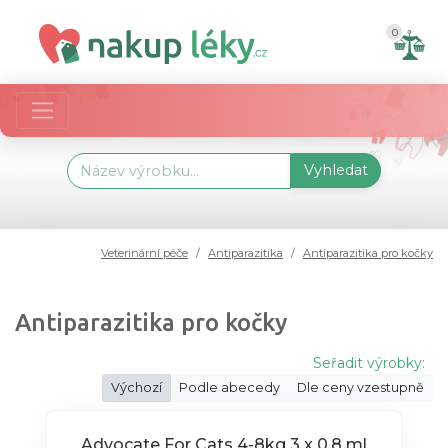
0
Vyhledat
Veterinární péče
Antiparazitika
Antiparazitika pro kočky
Antiparazitika pro kočky
Seřadit výrobky:
Výchozí
Podle abecedy
Dle ceny vzestupně
Advocate For Cats 4-8kg 3 x 0.8 ml