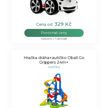
329 Kč
Cena od
Porovnat ceny
nalezeno v 1 obchodě
Hračka dráha+autíčko Oball Go
Grippers 24m+
Autíčka