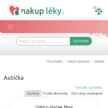
0
Vyhledat
Hry a hračky
Hračky pro kluky
Autíčka
Autíčka
Seřadit výrobky:
Výchozí
Podle abecedy
Dle ceny vzestupně
Orbico Vlaček Bing