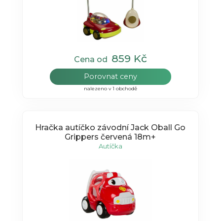
859 Kč
Cena od
Porovnat ceny
nalezeno v 1 obchodě
Hračka autíčko závodní Jack Oball Go
Grippers červená 18m+
Autíčka