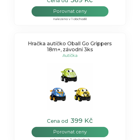
Cena od
Porovnat ceny
nalezeno v 1 obchodě
Hračka autíčko Oball Go Grippers
18m+, závodní 3ks
Autíčka
399 Kč
Cena od
Porovnat ceny
nalezeno ve 2 obchodech