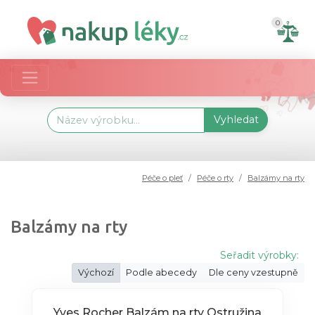
0
Vyhledat
Péče o pleť
Péče o rty
Balzámy na rty
Balzámy na rty
Seřadit výrobky:
Výchozí
Podle abecedy
Dle ceny vzestupně
Yves Rocher Balzám na rty Ostružina