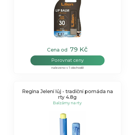
79 Kč
Cena od
Porovnat ceny
nalezeno v 1 obchodě
Regina Jelení lůj - tradiční pomáda na
rty 4.8g
Balzámy na rty