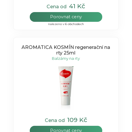
41 Kč
Cena od
Porovnat ceny
nalezeno v 6 obchodech
AROMATICA KOSMÍN regenerační na
rty 25ml
Balzámy na rty
109 Kč
Cena od
Porovnat ceny