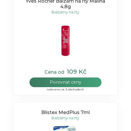
Yves Rocher Balzám na rty Malina
4,8g
Balzámy na rty
109 Kč
Cena od
Porovnat ceny
nalezeno ve 3 obchodech
Blistex MedPlus 7ml
Balzámy na rty