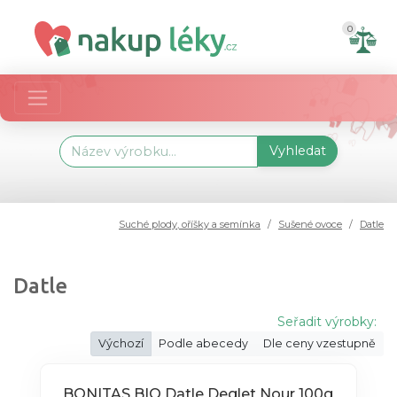
0
Vyhledat
Suché plody, oříšky a semínka
Sušené ovoce
Datle
Datle
Seřadit výrobky:
Výchozí
Podle abecedy
Dle ceny vzestupně
BONITAS BIO Datle Deglet Nour 100g