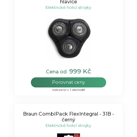
hlavice
Elektrické holicí strojky
999 Kč
Cena od
Porovnat ceny
nalezeno v 1 obchodě
Braun CombiPack FlexIntegral - 31B -
černý
Elektrické holicí strojky