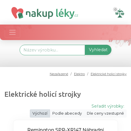
0
Vyhledat
Nezařazené
Elektro
Elektrické holicí strojky
Elektrické holicí strojky
Seřadit výrobky:
Výchozí
Podle abecedy
Dle ceny vzestupně
Remington SPR-XR147 Náhradní