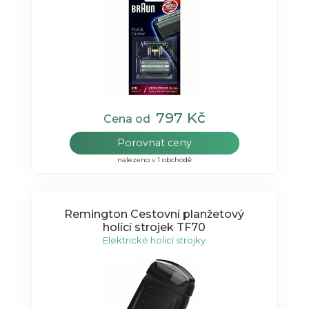
797 Kč
Cena od
Porovnat ceny
nalezeno v 1 obchodě
Remington Cestovní planžetový
holící strojek TF70
Elektrické holicí strojky