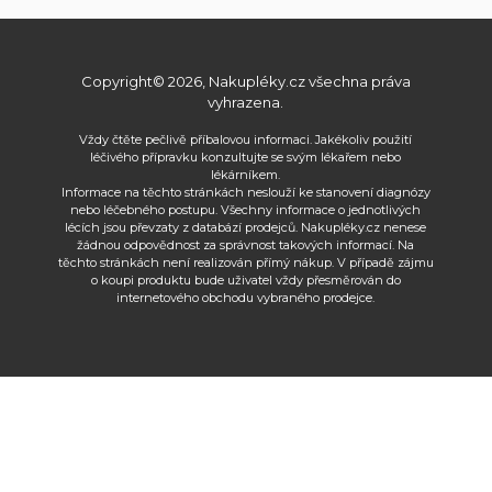
Copyright© 2026, Nakupléky.cz všechna práva
vyhrazena.
Vždy čtěte pečlivě příbalovou informaci. Jakékoliv použití
léčivého přípravku konzultujte se svým lékařem nebo
lékárníkem.
Informace na těchto stránkách neslouží ke stanovení diagnózy
nebo léčebného postupu. Všechny informace o jednotlivých
lécích jsou převzaty z databází prodejců. Nakupléky.cz nenese
žádnou odpovědnost za správnost takových informací. Na
těchto stránkách není realizován přímý nákup. V případě zájmu
o koupi produktu bude uživatel vždy přesměrován do
internetového obchodu vybraného prodejce.