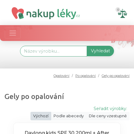
0
Vyhledat
Opalování
Po opalování
Gely po opalování
Gely po opalování
Seřadit výrobky:
Výchozí
Podle abecedy
Dle ceny vzestupně
Daylong kids SPF 30 200ml + After