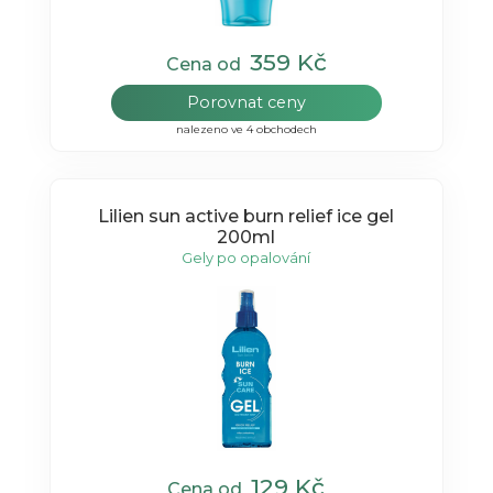
359 Kč
Cena od
Porovnat ceny
nalezeno ve 4 obchodech
Lilien sun active burn relief ice gel
200ml
Gely po opalování
129 Kč
Cena od