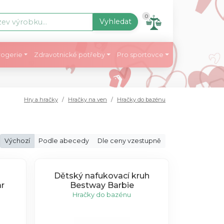
0
Vyhledat
ogerie
Zdravotnické potřeby
Pro sportovce
Hry a hračky
Hračky na ven
Hračky do bazénu
Výchozí
Podle abecedy
Dle ceny vzestupně
Dětský nafukovací kruh
r
Bestway Barbie
Hračky do bazénu