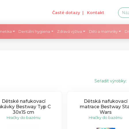
Časté dotazy
| Kontakt
metika
Dentální hygiena
Zdravá výživa
Děti a maminky
Dr
Seřadit výrobky:
Dětské nafukovací
Dětská nafukovací
ukávky Bestway Typ C
matrace Bestway Sta
30x15 cm
Wars
Hračky do bazénu
Hračky do bazénu