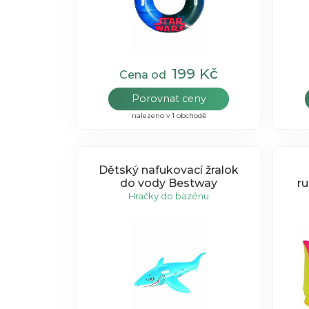
199 Kč
Cena od
Porovnat ceny
nalezeno v 1 obchodě
Dětský nafukovací žralok
do vody Bestway
r
Hračky do bazénu