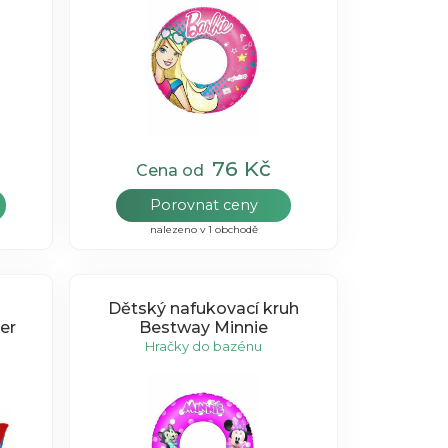
76 Kč
Cena od
Porovnat ceny
nalezeno v 1 obchodě
Dětský nafukovací kruh
er
Bestway Minnie
Hračky do bazénu