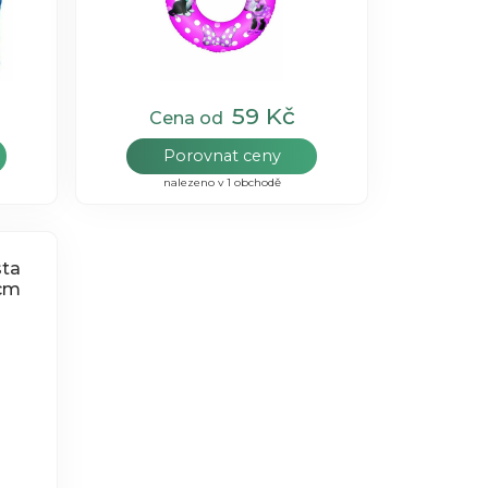
59 Kč
Cena od
Porovnat ceny
nalezeno v 1 obchodě
sta
 cm