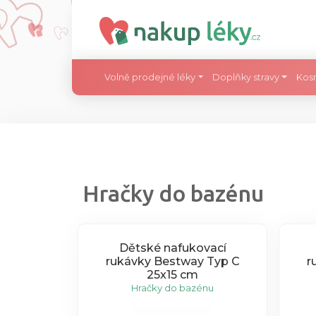
Volně prodejné léky
Doplňky stravy
Kos
Hračky do bazénu
Dětské nafukovací
rukávky Bestway Typ C
r
25x15 cm
Hračky do bazénu