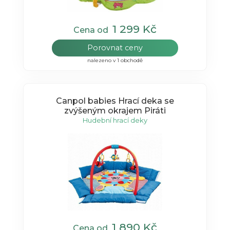
1 299 Kč
Cena od
Porovnat ceny
nalezeno v 1 obchodě
Canpol babies Hrací deka se
zvýšeným okrajem Piráti
Hudební hrací deky
1 890 Kč
Cena od