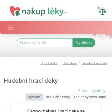
0
Vyhledat
Hry a hračky
Hrací deky
Hudební hrací deky
Hudební hrací deky
Seřadit výrobky:
Výchozí
Podle abecedy
Dle ceny vzestupně
Canpol babies Hrací deka se