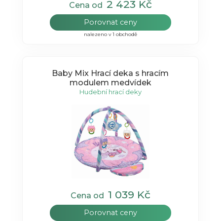
2 423 Kč
Cena od
Porovnat ceny
nalezeno v 1 obchodě
Baby Mix Hrací deka s hracím
modulem medvídek
Hudební hrací deky
1 039 Kč
Cena od
Porovnat ceny