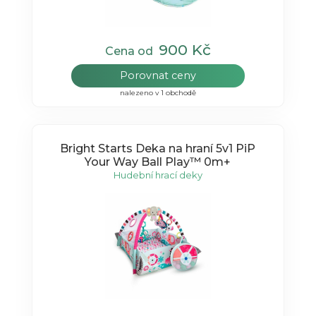
900 Kč
Cena od
Porovnat ceny
nalezeno v 1 obchodě
Bright Starts Deka na hraní 5v1 PiP
Your Way Ball Play™ 0m+
Hudební hrací deky