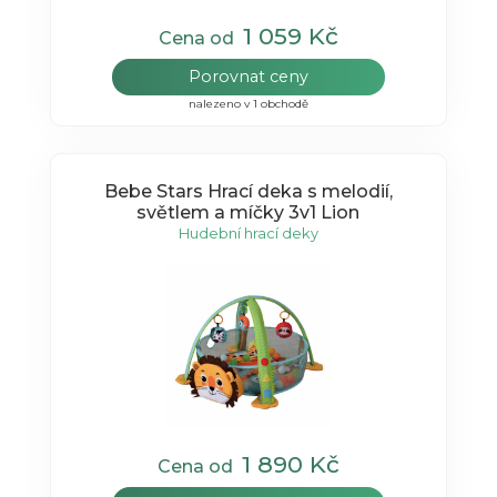
1 059 Kč
Cena od
Porovnat ceny
nalezeno v 1 obchodě
Bebe Stars Hrací deka s melodií,
světlem a míčky 3v1 Lion
Hudební hrací deky
1 890 Kč
Cena od