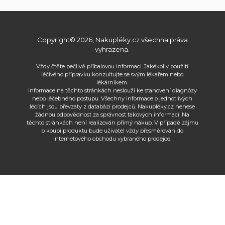
Copyright© 2026, Nakupléky.cz všechna práva
vyhrazena.
Vždy čtěte pečlivě příbalovou informaci. Jakékoliv použití
léčivého přípravku konzultujte se svým lékařem nebo
lékárníkem.
Informace na těchto stránkách neslouží ke stanovení diagnózy
nebo léčebného postupu. Všechny informace o jednotlivých
lécích jsou převzaty z databází prodejců. Nakupléky.cz nenese
žádnou odpovědnost za správnost takových informací. Na
těchto stránkách není realizován přímý nákup. V případě zájmu
o koupi produktu bude uživatel vždy přesměrován do
internetového obchodu vybraného prodejce.