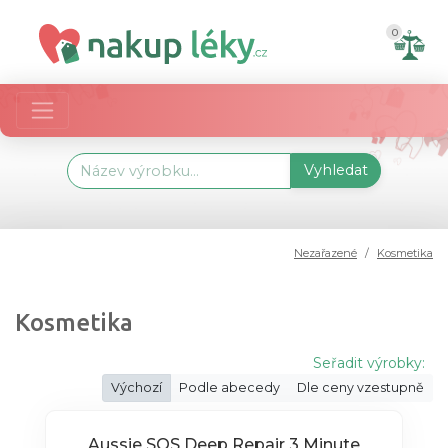
0
Vyhledat
Nezařazené
Kosmetika
Kosmetika
Seřadit výrobky:
Výchozí
Podle abecedy
Dle ceny vzestupně
Aussie SOS Deep Repair 3 Minute