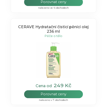
Porovnat ceny
nalezeno ve 4 obchodech
CERAVE Hydratační čisticí pěnící olej
236 ml
Péče o tělo
249 Kč
Cena od
Porovnat ceny
nalezeno v 7 obchodech