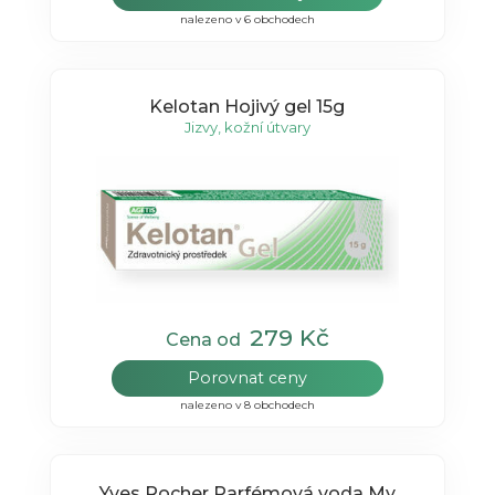
nalezeno v 6 obchodech
Kelotan Hojivý gel 15g
Jizvy, kožní útvary
279 Kč
Cena od
Porovnat ceny
nalezeno v 8 obchodech
Yves Rocher Parfémová voda My