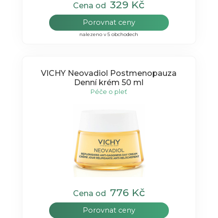
329 Kč
Cena od
Porovnat ceny
nalezeno v 5 obchodech
VICHY Neovadiol Postmenopauza
Denní krém 50 ml
Péče o pleť
776 Kč
Cena od
Porovnat ceny