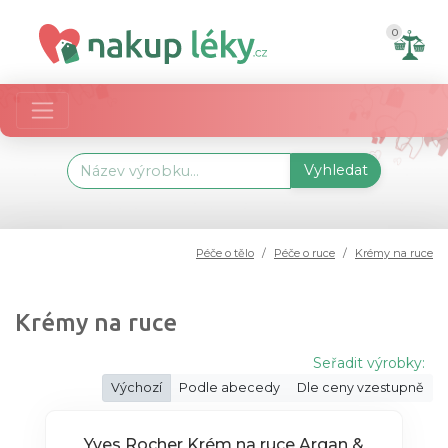
0
Vyhledat
Péče o tělo
Péče o ruce
Krémy na ruce
Krémy na ruce
Seřadit výrobky:
Výchozí
Podle abecedy
Dle ceny vzestupně
Yves Rocher Krém na ruce Argan &