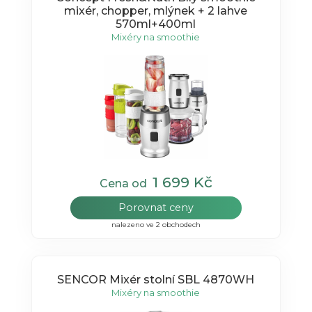
mixér, chopper, mlýnek + 2 lahve
570ml+400ml
Mixéry na smoothie
1 699 Kč
Cena od
Porovnat ceny
nalezeno ve 2 obchodech
SENCOR Mixér stolní SBL 4870WH
Mixéry na smoothie