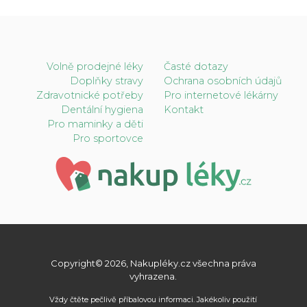
Volně prodejné léky
Časté dotazy
Doplňky stravy
Ochrana osobních údajů
Zdravotnické potřeby
Pro internetové lékárny
Dentální hygiena
Kontakt
Pro maminky a děti
Pro sportovce
Copyright© 2026, Nakupléky.cz všechna práva
vyhrazena.
Vždy čtěte pečlivě příbalovou informaci. Jakékoliv použití