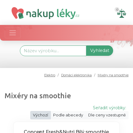
0
Vyhledat
Elektro
Domácí elektronika
Mixéry na smoothie
Mixéry na smoothie
Seřadit výrobky:
Výchozí
Podle abecedy
Dle ceny vzestupně
Concept Fresh&Nutri Bílý smoothie