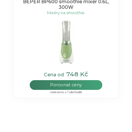
BEPER BP600 smoothie mixér 0.6L,
300W
Mixéry na smoothie
748 Kč
Cena od
Porovnat ceny
nalezeno v 1 obchodě