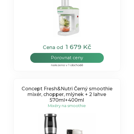
1 679 Kč
Cena od
Porovnat ceny
nalezeno v 1 obchodě
Concept Fresh&Nutri Černý smoothie
mixér, chopper, mlýnek + 2 lahve
570ml+400ml
Mixéry na smoothie