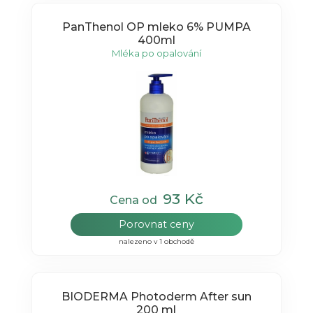
PanThenol OP mleko 6% PUMPA
400ml
Mléka po opalování
93 Kč
Cena od
Porovnat ceny
nalezeno v 1 obchodě
BIODERMA Photoderm After sun
200 ml