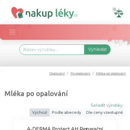
0
Vyhledat
Opalování
Po opalování
Mléka po opalování
Mléka po opalování
Seřadit výrobky:
Výchozí
Podle abecedy
Dle ceny vzestupně
A-DERMA Protect AH Reparační