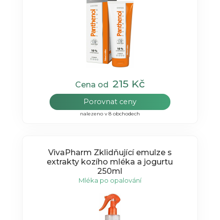
215 Kč
Cena od
Porovnat ceny
nalezeno v 8 obchodech
VivaPharm Zklidňující emulze s
extrakty kozího mléka a jogurtu
250ml
Mléka po opalování