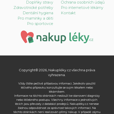
Doplňky stravy
Ochrana osobních údajů
Zdravotnické potřeby
Pro internetové lékárny
Dentální hygiena
Kontakt
Pro maminky a děti
Pro sportovce
Copyright© 2026, Nakupléky.cz všechna práva
vyhrazena.
Vždy čtěte pečlivě příbalovou informaci. Jakékoliv použití
léčivého přípravku konzultujte se svým lékařem nebo
lékárníkem.
Informace na těchto stránkách neslouží ke stanovení diagnózy
nebo léčebného postupu. Všechny informace o jednotlivých
lécích jsou převzaty z databází prodejců. Nakupléky.cz nenese
žádnou odpovědnost za správnost takových informací. Na
těchto stránkách není realizován přímý nákup. V případě zájmu