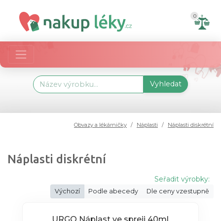
0
Vyhledat
Obvazy a lékárničky
Náplasti
Náplasti diskrétní
Náplasti diskrétní
Seřadit výrobky:
Výchozí
Podle abecedy
Dle ceny vzestupně
URGO Náplast ve spreji 40ml