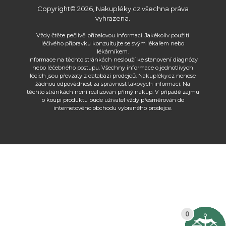
Copyright© 2026, Nakupléky.cz všechna práva
vyhrazena.
Vždy čtěte pečlivě příbalovou informaci. Jakékoliv použití
léčivého přípravku konzultujte se svým lékařem nebo
lékárníkem.
Informace na těchto stránkách neslouží ke stanovení diagnózy
nebo léčebného postupu. Všechny informace o jednotlivých
lécích jsou převzaty z databází prodejců. Nakupléky.cz nenese
žádnou odpovědnost za správnost takových informací. Na
těchto stránkách není realizován přímý nákup. V případě zájmu
o koupi produktu bude uživatel vždy přesměrován do
internetového obchodu vybraného prodejce.
2
2
2
2
2
2
2
2
2
2
2
2
2
2
0