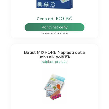
100 Kč
Cena od
Porovnat ceny
nalezeno v 1 obchodě
Batist MIXPORE Náplasti dět.a
univ+alk.polš.15k
Náplasti pro děti