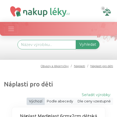
0
Vyhledat
Obvazy a lékárničky
Náplasti
Náplasti pro děti
Náplasti pro děti
Seřadit výrobky:
Výchozí
Podle abecedy
Dle ceny vzestupně
Náplast Mediplast 6cmx2cm dětská