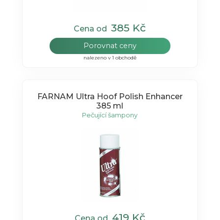
385 Kč
Cena od
Porovnat ceny
nalezeno v 1 obchodě
FARNAM Ultra Hoof Polish Enhancer
385 ml
Pečující šampony
419 Kč
Cena od