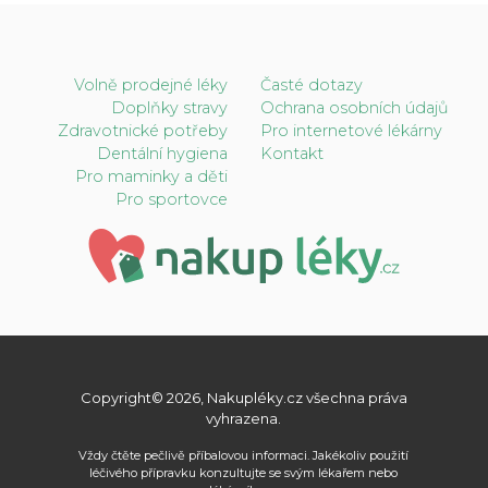
Volně prodejné léky
Časté dotazy
Doplňky stravy
Ochrana osobních údajů
Zdravotnické potřeby
Pro internetové lékárny
Dentální hygiena
Kontakt
Pro maminky a děti
Pro sportovce
Copyright© 2026, Nakupléky.cz všechna práva
vyhrazena.
Vždy čtěte pečlivě příbalovou informaci. Jakékoliv použití
léčivého přípravku konzultujte se svým lékařem nebo