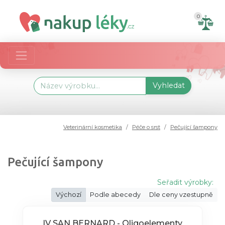
0
Vyhledat
Veterinární kosmetika
Péče o srst
Pečující šampony
Pečující šampony
Seřadit výrobky:
Výchozí
Podle abecedy
Dle ceny vzestupně
IV SAN BERNARD - Oligoelementy