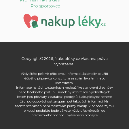
Pro sportovce
Copyright© 2026, Nakupléky.cz všechna práva
vyhrazena.
Vždy čtěte pečlivě příbalovou informaci. Jakékoliv použití
léčivého přípravku konzultujte se svým lékařem nebo
lékárníkem.
Informace na těchto stránkách neslouží ke stanovení diagnózy
nebo léčebného postupu. Všechny informace o jednotlivých
lécích jsou převzaty z databází prodejců. Nakupléky.cz nenese
žádnou odpovědnost za správnost takových informací. Na
těchto stránkách není realizován přímý nákup. V případě zájmu
o koupi produktu bude uživatel vždy přesměrován do
internetového obchodu vybraného prodejce.