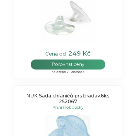
249 Kč
Cena od
Porovnat ceny
nalezeno v 1 obchodě
NUK Sada chráničů prs.bradav.6ks
252067
Prsní kloboučky