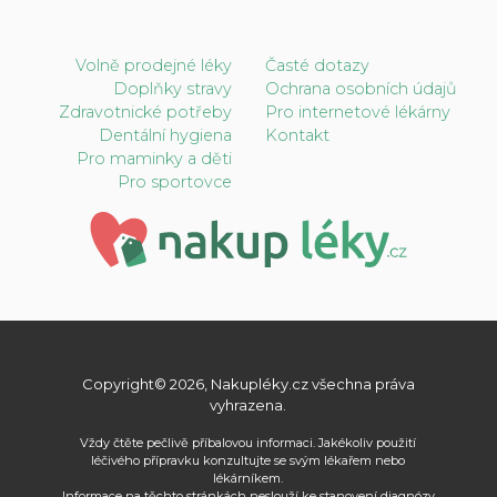
Volně prodejné léky
Časté dotazy
Doplňky stravy
Ochrana osobních údajů
Zdravotnické potřeby
Pro internetové lékárny
Dentální hygiena
Kontakt
Pro maminky a děti
Pro sportovce
Copyright© 2026, Nakupléky.cz všechna práva
vyhrazena.
Vždy čtěte pečlivě příbalovou informaci. Jakékoliv použití
léčivého přípravku konzultujte se svým lékařem nebo
lékárníkem.
Informace na těchto stránkách neslouží ke stanovení diagnózy