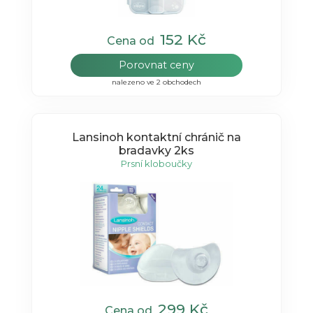
152 Kč
Cena od
Porovnat ceny
nalezeno ve 2 obchodech
Lansinoh kontaktní chránič na
bradavky 2ks
Prsní kloboučky
299 Kč
Cena od