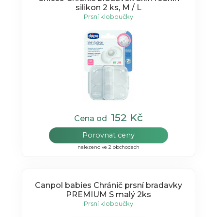
silikon 2 ks, M / L
Prsní kloboučky
152 Kč
Cena od
Porovnat ceny
nalezeno ve 2 obchodech
Canpol babies Chránič prsní bradavky
PREMIUM S malý 2ks
Prsní kloboučky