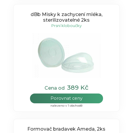
dBb Misky k zachycení mléka,
sterilizovatelné 2ks
Prsní kloboučky
389 Kč
Cena od
Porovnat ceny
nalezeno v 1 obchodě
Formovač bradavek Ameda, 2ks