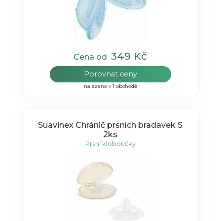
349 Kč
Cena od
Porovnat ceny
nalezeno v 1 obchodě
Suavinex Chránič prsních bradavek S
2ks
Prsní kloboučky