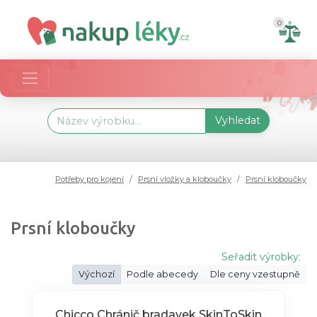
0
Vyhledat
Potřeby pro kojení
Prsní vložky a kloboučky
Prsní kloboučky
Prsní kloboučky
Seřadit výrobky:
Výchozí
Podle abecedy
Dle ceny vzestupně
Chicco Chránič bradavek SkinToSkin