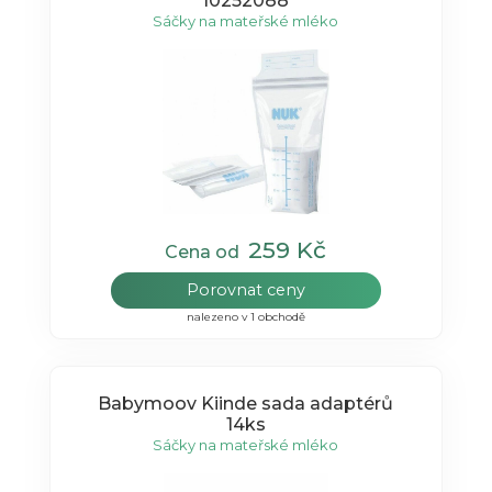
10252088
Sáčky na mateřské mléko
259 Kč
Cena od
Porovnat ceny
nalezeno v 1 obchodě
Babymoov Kiinde sada adaptérů
14ks
Sáčky na mateřské mléko