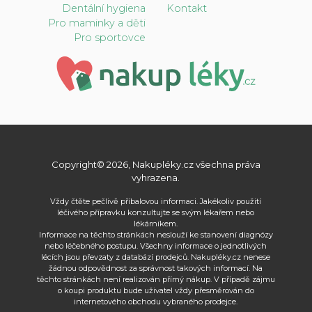
Dentální hygiena
Kontakt
Pro maminky a děti
Pro sportovce
Copyright© 2026, Nakupléky.cz všechna práva
vyhrazena.
Vždy čtěte pečlivě příbalovou informaci. Jakékoliv použití
léčivého přípravku konzultujte se svým lékařem nebo
lékárníkem.
Informace na těchto stránkách neslouží ke stanovení diagnózy
nebo léčebného postupu. Všechny informace o jednotlivých
lécích jsou převzaty z databází prodejců. Nakupléky.cz nenese
žádnou odpovědnost za správnost takových informací. Na
těchto stránkách není realizován přímý nákup. V případě zájmu
o koupi produktu bude uživatel vždy přesměrován do
internetového obchodu vybraného prodejce.