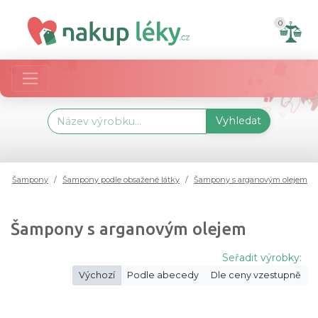
0
Vyhledat
Šampony
Šampony podle obsažené látky
Šampony s arganovým olejem
Šampony s arganovým olejem
Seřadit výrobky:
Výchozí
Podle abecedy
Dle ceny vzestupně