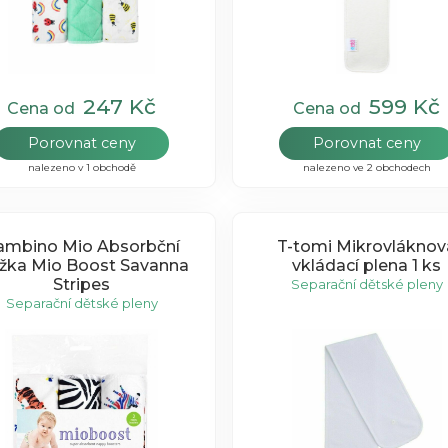
247 Kč
599 Kč
Cena od
Cena od
Porovnat ceny
Porovnat ceny
nalezeno v 1 obchodě
nalezeno ve 2 obchodech
ambino Mio Absorbční
T-tomi Mikrovláknov
ožka Mio Boost Savanna
vkládací plena 1 ks
Stripes
Separační dětské pleny
Separační dětské pleny