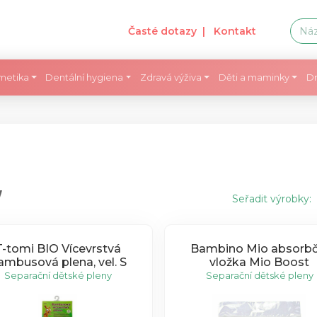
Časté dotazy
| Kontakt
metika
Dentální hygiena
Zdravá výživa
Děti a maminky
Dr
y
Seřadit výrobky:
tomi BIO Vícevrstvá
Bambino Mio absorbč
ambusová plena, vel. S
vložka Mio Boost
Separační dětské pleny
Separační dětské pleny