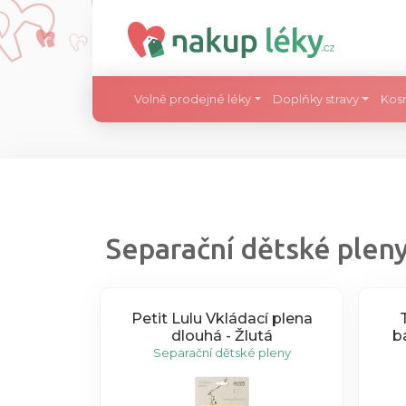
Volně prodejné léky
Doplňky stravy
Kos
Separační dětské plen
Petit Lulu Vkládací plena
T-
dlouhá - Žlutá
b
Separační dětské pleny