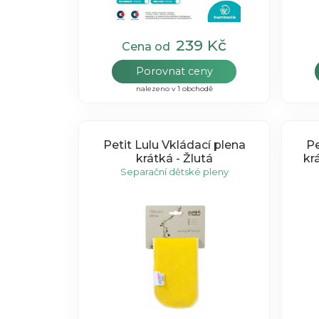
239 Kč
Cena od
Porovnat ceny
nalezeno v 1 obchodě
Petit Lulu Vkládací plena
Pe
krátká - Žlutá
kr
Separační dětské pleny