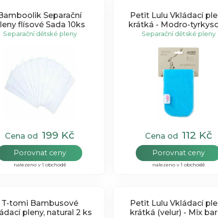
Bamboolik Separační
Petit Lulu Vkládací pl
leny flísové Sada 10ks
krátká - Modro-tyrkys
Separační dětské pleny
Separační dětské pleny
199 Kč
112 Kč
Cena od
Cena od
Porovnat ceny
Porovnat ceny
nalezeno v 1 obchodě
nalezeno v 1 obchodě
T-tomi Bambusové
Petit Lulu Vkládací pl
ádací pleny, natural 2 ks
krátká (velur) - Mix ba