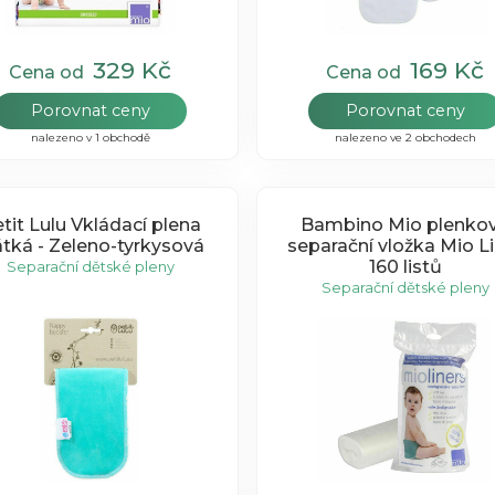
329 Kč
169 Kč
Cena od
Cena od
Porovnat ceny
Porovnat ceny
nalezeno v 1 obchodě
nalezeno ve 2 obchodech
tit Lulu Vkládací plena
Bambino Mio plenko
átká - Zeleno-tyrkysová
separační vložka Mio L
160 listů
Separační dětské pleny
Separační dětské pleny