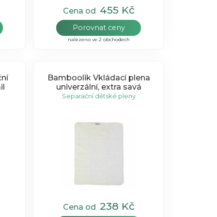
455 Kč
Cena od
Porovnat ceny
nalezeno ve 2 obchodech
ní
Bamboolik Vkládací plena
il
univerzální, extra savá
Separační dětské pleny
238 Kč
Cena od