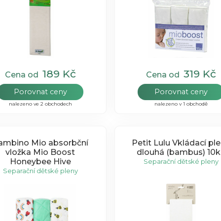
189 Kč
319 Kč
Cena od
Cena od
Porovnat ceny
Porovnat ceny
nalezeno ve 2 obchodech
nalezeno v 1 obchodě
ambino Mio absorbční
Petit Lulu Vkládací pl
vložka Mio Boost
dlouhá (bambus) 10k
Honeybee Hive
Separační dětské pleny
Separační dětské pleny