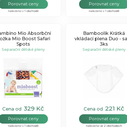
Porovnat ceny
Porovnat ceny
nalezeno v 1 obchodě
nalezeno v 1 obchodě
ambino Mio Absorbční
Bamboolik Krátká
ložka Mio Boost Safari
vkládací plena Duo - s
Spots
3ks
Separační dětské pleny
Separační dětské pleny
329 Kč
221 Kč
Cena od
Cena od
Porovnat ceny
Porovnat ceny
nalezeno v 1 obchodě
nalezeno ve 2 obchodech