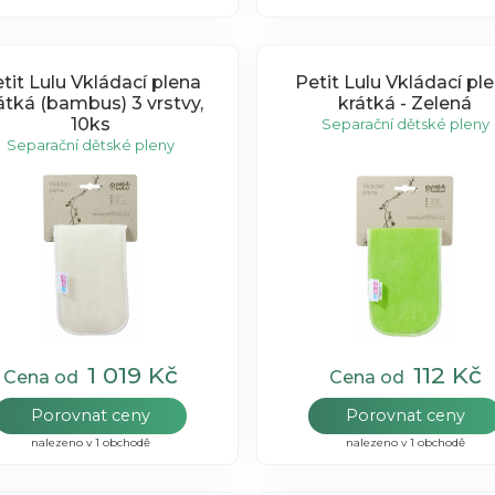
tit Lulu Vkládací plena
Petit Lulu Vkládací pl
átká (bambus) 3 vrstvy,
krátká - Zelená
10ks
Separační dětské pleny
Separační dětské pleny
1 019 Kč
112 Kč
Cena od
Cena od
Porovnat ceny
Porovnat ceny
nalezeno v 1 obchodě
nalezeno v 1 obchodě