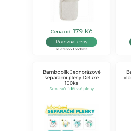
179 Kč
Cena od
Porovnat ceny
nalezeno v 1 obchodě
Bamboolik Jednorázové
B
separační pleny Deluxe
vl
100ks
Separační dětské pleny