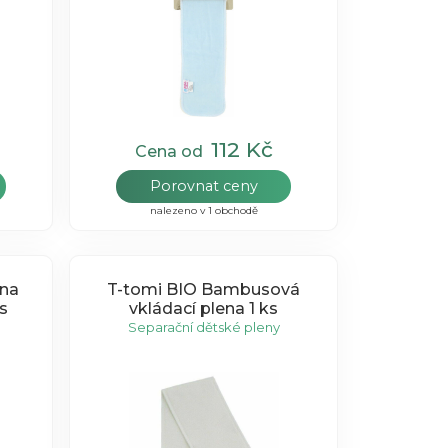
112 Kč
Cena od
Porovnat ceny
nalezeno v 1 obchodě
ena
T-tomi BIO Bambusová
s
vkládací plena 1 ks
Separační dětské pleny