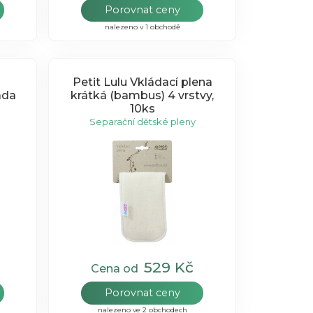
Porovnat ceny
nalezeno v 1 obchodě
Petit Lulu Vkládací plena
ada
krátká (bambus) 4 vrstvy,
10ks
Separační dětské pleny
529 Kč
Cena od
Porovnat ceny
nalezeno ve 2 obchodech