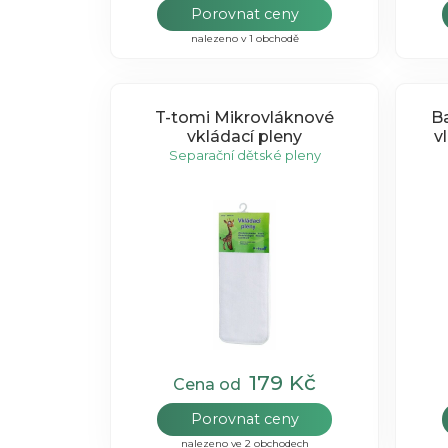
Porovnat ceny
nalezeno v 1 obchodě
T-tomi Mikrovláknové
B
vkládací pleny
v
Separační dětské pleny
179 Kč
Cena od
Porovnat ceny
nalezeno ve 2 obchodech