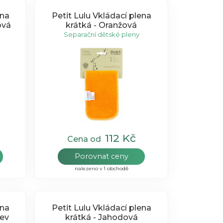
ena
Petit Lulu Vkládací plena
ová
krátká - Oranžová
Separační dětské pleny
112 Kč
Cena od
Porovnat ceny
nalezeno v 1 obchodě
ena
Petit Lulu Vkládací plena
rev
krátká - Jahodová