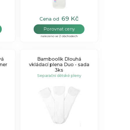
69 Kč
Cena od
Porovnat ceny
nalezeno ve 2 obchodech
vá
Bamboolik Dlouhá
iner
vkládací plena Duo - sada
3ks
Separační dětské pleny