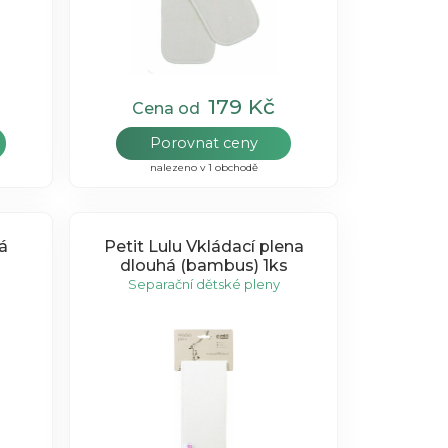
179 Kč
Cena od
Porovnat ceny
nalezeno v 1 obchodě
á
Petit Lulu Vkládací plena
dlouhá (bambus) 1ks
Separační dětské pleny