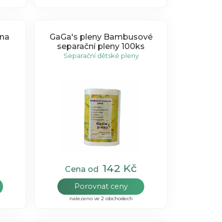
ena
GaGa's pleny Bambusové
separační pleny 100ks
Separační dětské pleny
142 Kč
Cena od
Porovnat ceny
nalezeno ve 2 obchodech