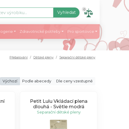
0
Vyhledat
ogerie
Zdravotnické potřeby
Pro sportovce
Přebalování
Dětské pleny
Separační dětské pleny
Výchozí
Podle abecedy
Dle ceny vzestupně
ní
Petit Lulu Vkládací plena
dlouhá - Světle modrá
Separační dětské pleny