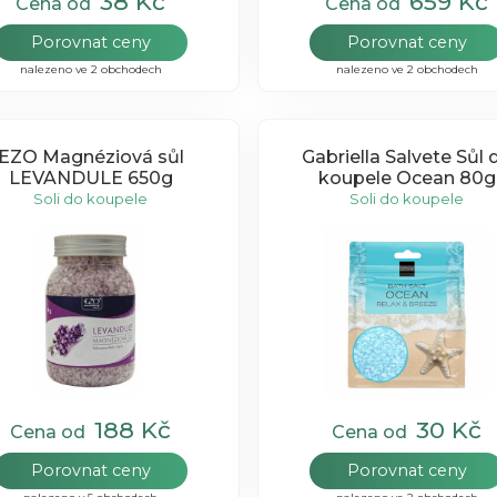
38 Kč
659 Kč
Cena od
Cena od
Porovnat ceny
Porovnat ceny
nalezeno ve 2 obchodech
nalezeno ve 2 obchodech
EZO Magnéziová sůl
Gabriella Salvete Sůl 
LEVANDULE 650g
koupele Ocean 80g
Soli do koupele
Soli do koupele
188 Kč
30 Kč
Cena od
Cena od
Porovnat ceny
Porovnat ceny