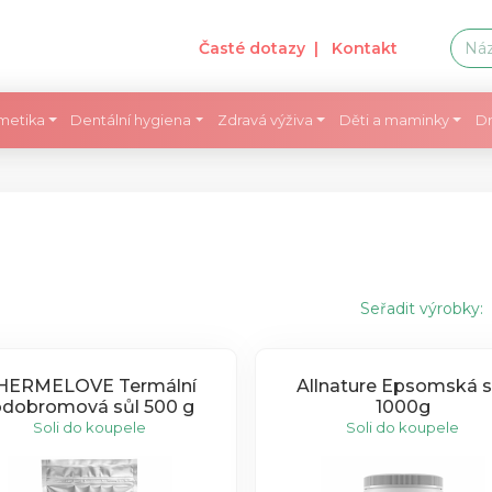
Časté dotazy
| Kontakt
metika
Dentální hygiena
Zdravá výživa
Děti a maminky
Dr
Seřadit výrobky:
HERMELOVE Termální
Allnature Epsomská s
odobromová sůl 500 g
1000g
Soli do koupele
Soli do koupele