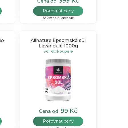
399 Kč
Cena od
Porovnat ceny
nalezeno v 1 obchodě
do
Allnature Epsomská sůl
Levandule 1000g
Soli do koupele
99 Kč
Cena od
Porovnat ceny