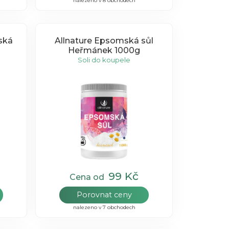
nalezeno v 8 obchodech
ská
Allnature Epsomská sůl
Heřmánek 1000g
Soli do koupele
99 Kč
Cena od
Porovnat ceny
nalezeno v 7 obchodech