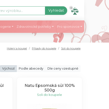
0
Vyhledat
ogerie
Zdravotnické potřeby
Pro sportovce
Holení a koupel
Přísady do koupele
Soli do koupele
Výchozí
Podle abecedy
Dle ceny vzestupně
ůl
Natu Epsomská sůl 100%
500g
Soli do koupele