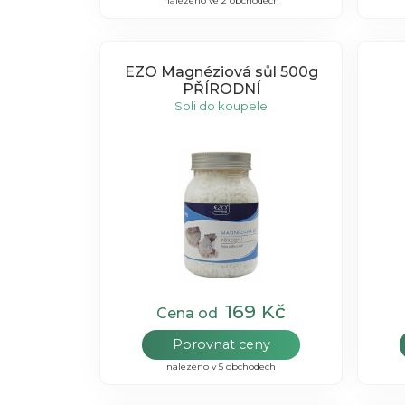
nalezeno ve 2 obchodech
EZO Magnéziová sůl 500g
PŘÍRODNÍ
Soli do koupele
169 Kč
Cena od
Porovnat ceny
nalezeno v 5 obchodech