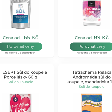
165 Kč
89 Kč
Cena od
Cena od
Porovnat ceny
Porovnat ceny
nalezeno v 5 obchodech
nalezeno v 8 obchodech
TESEPT Sůl do koupele
Tatrachema Relaxa
Porce lásky 60 g
Androméda sůl do
koupele, mandarinka 
Soli do koupele
Soli do koupele