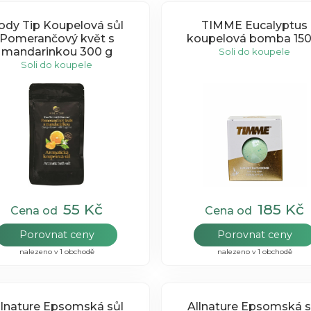
ody Tip Koupelová sůl
TIMME Eucalyptus
Pomerančový květ s
koupelová bomba 150
mandarinkou 300 g
Soli do koupele
Soli do koupele
55 Kč
185 Kč
Cena od
Cena od
Porovnat ceny
Porovnat ceny
nalezeno v 1 obchodě
nalezeno v 1 obchodě
llnature Epsomská sůl
Allnature Epsomská s