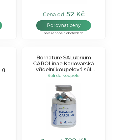
52 Kč
Cena od
Porovnat ceny
nalezeno ve 3 obchodech
Bornature SALubrium
CAROLinae Karlovarská
 g
vřídelní koupelová sůl
1000g
Soli do koupele