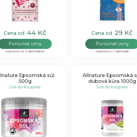
44 Kč
29 Kč
Cena od
Cena od
Porovnat ceny
Porovnat ceny
nalezeno ve 2 obchodech
nalezeno v 1 obchodě
llnature Epsomská sůl
Allnature Epsomská sůl
500g
dubová kůra 1000g
Soli do koupele
Soli do koupele