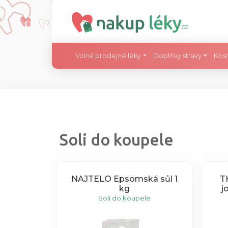
Volně prodejné léky
Doplňky stravy
Kos
Soli do koupele
NAJTELO Epsomská sůl 1
T
kg
j
Soli do koupele