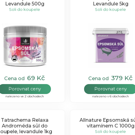
Levandule 500g
Levandule 5kg
Soli do koupele
Soli do koupele
69 Kč
379 Kč
Cena od
Cena od
Porovnat ceny
Porovnat ceny
nalezeno ve 2 obchodech
nalezeno v 6 obchodech
Tatrachema Relaxa
Allnature Epsomská sů
Androméda sůl do
vitamínem C 1000g
oupele, levandule 1kg
Soli do koupele