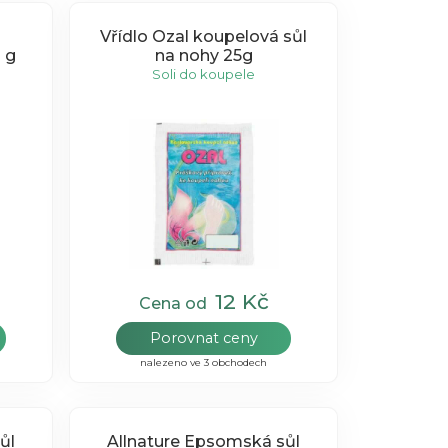
Vřídlo Ozal koupelová sůl
 g
na nohy 25g
Soli do koupele
12 Kč
Cena od
Porovnat ceny
nalezeno ve 3 obchodech
ůl
Allnature Epsomská sůl