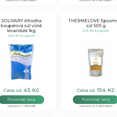
nalezeno v 5 obchodech
nalezeno ve 2 obchodech
SOLIVARY Afrodita
THERMELOVE Epsom
koupelová sůl vůně
sůl 500 g
levandule 1kg
Soli do koupele
Soli do koupele
45 Kč
154 Kč
Cena od
Cena od
Porovnat ceny
Porovnat ceny
nalezeno v 1 obchodě
nalezeno ve 2 obchodech