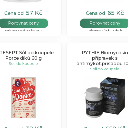
57 Kč
65 Kč
Cena od
Cena od
Porovnat ceny
Porovnat ceny
nalezeno ve 4 obchodech
nalezeno v 5 obchodech
TESEPT Sůl do koupele
PYTHIE Biomycosin
Porce díků 60 g
přípravek s
antimykot.přísadou 10
Soli do koupele
Soli do koupele