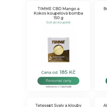
TIMME CBD Mango a
B
Kokos koupelová bomba
150 g
Soli do koupele
185 Kč
Cena od
Porovnat ceny
nalezeno v 1 obchodě
Tetesept Svaly a klouby
A