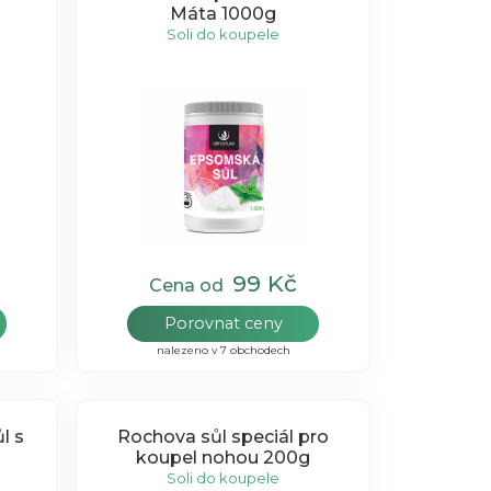
Máta 1000g
Soli do koupele
99 Kč
Cena od
Porovnat ceny
nalezeno v 7 obchodech
l s
Rochova sůl speciál pro
koupel nohou 200g
Soli do koupele