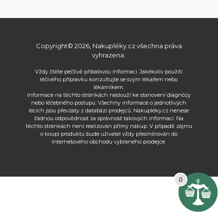
Copyright© 2026, Nakupléky.cz všechna práva
vyhrazena.
Vždy čtěte pečlivě příbalovou informaci. Jakékoliv použití
léčivého přípravku konzultujte se svým lékařem nebo
lékárníkem.
Informace na těchto stránkách neslouží ke stanovení diagnózy
nebo léčebného postupu. Všechny informace o jednotlivých
lécích jsou převzaty z databází prodejců. Nakupléky.cz nenese
žádnou odpovědnost za správnost takových informací. Na
těchto stránkách není realizován přímý nákup. V případě zájmu
o koupi produktu bude uživatel vždy přesměrován do
internetového obchodu vybraného prodejce.
2
2
2
2
0