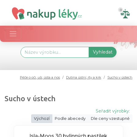
0
Vyhledat
Péče o oči, uši, ústa a nos
Dutina ústní, rty a krk
Sucho v ústech
Sucho v ústech
Seřadit výrobky:
Výchozí
Podle abecedy
Dle ceny vzestupně
Isla-Moos 30 bylinných pastilek