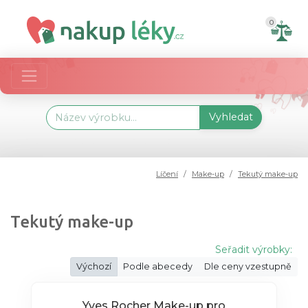
0
Vyhledat
Líčení
Make-up
Tekutý make-up
Tekutý make-up
Seřadit výrobky:
Výchozí
Podle abecedy
Dle ceny vzestupně
Yves Rocher Make-up pro