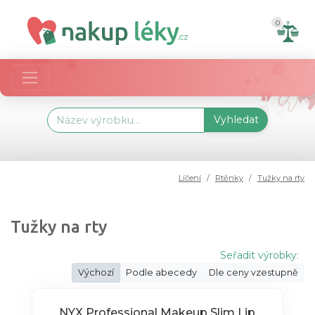
0
Vyhledat
Líčení
Rtěnky
Tužky na rty
Tužky na rty
Seřadit výrobky:
Výchozí
Podle abecedy
Dle ceny vzestupně
NYX Professional Makeup Slim Lip