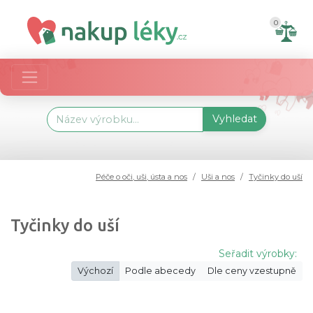
0
Vyhledat
Péče o oči, uši, ústa a nos
Uši a nos
Tyčinky do uší
Tyčinky do uší
Seřadit výrobky:
Výchozí
Podle abecedy
Dle ceny vzestupně